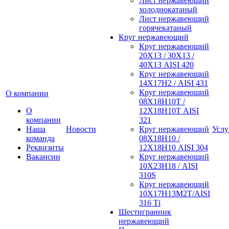
Лист нержавеющий
холоднокатаный
Лист нержавеющий
горячекатаный
Круг нержавеющий
Круг нержавеющий
20Х13 / 30Х13 /
40Х13 AISI 420
Круг нержавеющий
14Х17Н2 / AISI 431
Круг нержавеющий
О компании
08Х18Н10Т /
О
12Х18Н10Т AISI
компании
321
Наша
Новости
Круг нержавеющий
Услу
команда
08Х18Н10 /
Реквизиты
12Х18Н10 AISI 304
Вакансии
Круг нержавеющий
10Х23Н18 / AISI
310S
Круг нержавеющий
10Х17Н13М2Т/AISI
316 Тi
Шестигранник
нержавеющий