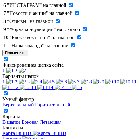
6
"ИНСТАГРАМ" на главной
7
"Новости и акции" на главной
8
"Отзывы" на главной
9
"Форма консультации" на главной
10
"Блок о компании" на главной
11
"Наша команда" на главной
Применить
Фиксированная шапка сайта
1
2
Варианты шапок
1
2
3
4
5
6
7
8
9
10
11
12
13
14
15
Умный фильтр
Вертикальный
Горизонтальный
Корзина
В шапке
Боковая
Летающая
Контакты
Карта FullHD
Компакт