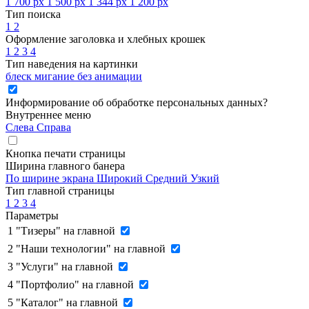
1 700 px
1 500 px
1 344 px
1 200 px
Тип поиска
1
2
Оформление заголовка и хлебных крошек
1
2
3
4
Тип наведения на картинки
блеск
мигание
без анимации
Информирование об обработке персональных данных
?
Внутреннее меню
Слева
Справа
Кнопка печати страницы
Ширина главного банера
По ширине экрана
Широкий
Средний
Узкий
Тип главной страницы
1
2
3
4
Параметры
1
"Тизеры" на главной
2
"Наши технологии" на главной
3
"Услуги" на главной
4
"Портфолио" на главной
5
"Каталог" на главной