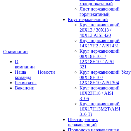
холоднокатаный
Лист нержавеющий
горячекатаный
Круг нержавеющий
Круг нержавеющий
20Х13 / 30Х13 /
40Х13 AISI 420
Круг нержавеющий
14Х17Н2 / AISI 431
Круг нержавеющий
О компании
08Х18Н10Т /
О
12Х18Н10Т AISI
компании
321
Наша
Новости
Круг нержавеющий
Услу
команда
08Х18Н10 /
Реквизиты
12Х18Н10 AISI 304
Вакансии
Круг нержавеющий
10Х23Н18 / AISI
310S
Круг нержавеющий
10Х17Н13М2Т/AISI
316 Тi
Шестигранник
нержавеющий
Проволока нержавеющая