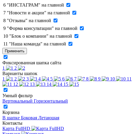
6
"ИНСТАГРАМ" на главной
7
"Новости и акции" на главной
8
"Отзывы" на главной
9
"Форма консультации" на главной
10
"Блок о компании" на главной
11
"Наша команда" на главной
Применить
Фиксированная шапка сайта
1
2
Варианты шапок
1
2
3
4
5
6
7
8
9
10
11
12
13
14
15
Умный фильтр
Вертикальный
Горизонтальный
Корзина
В шапке
Боковая
Летающая
Контакты
Карта FullHD
Компакт