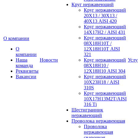
Круг нержавеющий
Круг нержавеющий
20Х13 / 30Х13 /
40Х13 AISI 420
Круг нержавеющий
14Х17Н2 / AISI 431
Круг нержавеющий
О компании
08Х18Н10Т /
О
12Х18Н10Т AISI
компании
321
Наша
Новости
Круг нержавеющий
Услу
команда
08Х18Н10 /
Реквизиты
12Х18Н10 AISI 304
Вакансии
Круг нержавеющий
10Х23Н18 / AISI
310S
Круг нержавеющий
10Х17Н13М2Т/AISI
316 Тi
Шестигранник
нержавеющий
Проволока нержавеющая
Проволока
нержавеющая
сварочная