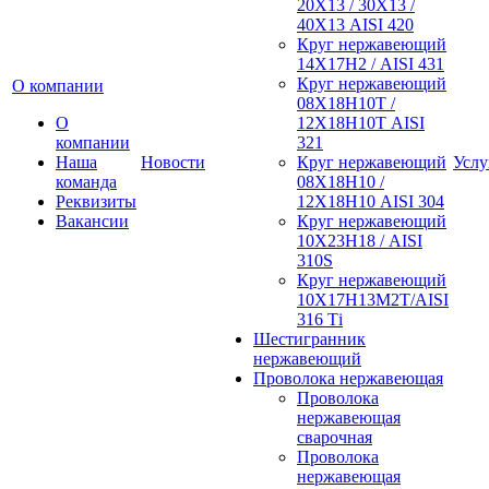
20Х13 / 30Х13 /
40Х13 AISI 420
Круг нержавеющий
14Х17Н2 / AISI 431
Круг нержавеющий
О компании
08Х18Н10Т /
О
12Х18Н10Т AISI
компании
321
Наша
Новости
Круг нержавеющий
Услу
команда
08Х18Н10 /
Реквизиты
12Х18Н10 AISI 304
Вакансии
Круг нержавеющий
10Х23Н18 / AISI
310S
Круг нержавеющий
10Х17Н13М2Т/AISI
316 Тi
Шестигранник
нержавеющий
Проволока нержавеющая
Проволока
нержавеющая
сварочная
Проволока
нержавеющая