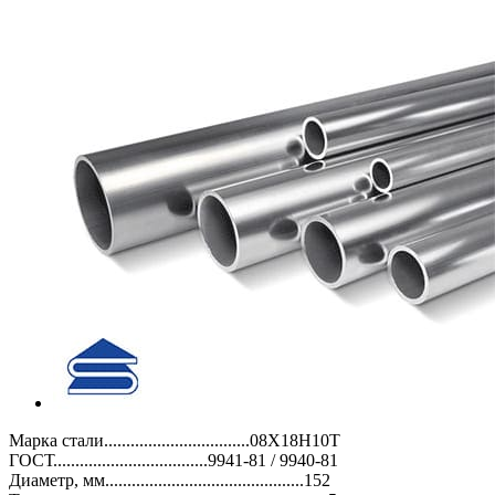
Марка стали.................................08Х18Н10Т
ГОСТ...................................9941-81 / 9940-81
Диаметр, мм.............................................152