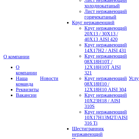
Лист нержавеющий
холоднокатаный
Лист нержавеющий
горячекатаный
Круг нержавеющий
Круг нержавеющий
20Х13 / 30Х13 /
40Х13 AISI 420
Круг нержавеющий
14Х17Н2 / AISI 431
Круг нержавеющий
О компании
08Х18Н10Т /
О
12Х18Н10Т AISI
компании
321
Наша
Новости
Круг нержавеющий
Услу
команда
08Х18Н10 /
Реквизиты
12Х18Н10 AISI 304
Вакансии
Круг нержавеющий
10Х23Н18 / AISI
310S
Круг нержавеющий
10Х17Н13М2Т/AISI
316 Тi
Шестигранник
нержавеющий