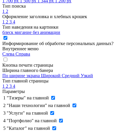
1 700 px
1 500 px
1 344 px
1 200 px
Тип поиска
1
2
Оформление заголовка и хлебных крошек
1
2
3
4
Тип наведения на картинки
блеск
мигание
без анимации
Информирование об обработке персональных данных
?
Внутреннее меню
Слева
Справа
Кнопка печати страницы
Ширина главного банера
По ширине экрана
Широкий
Средний
Узкий
Тип главной страницы
1
2
3
4
Параметры
1
"Тизеры" на главной
2
"Наши технологии" на главной
3
"Услуги" на главной
4
"Портфолио" на главной
5
"Каталог" на главной