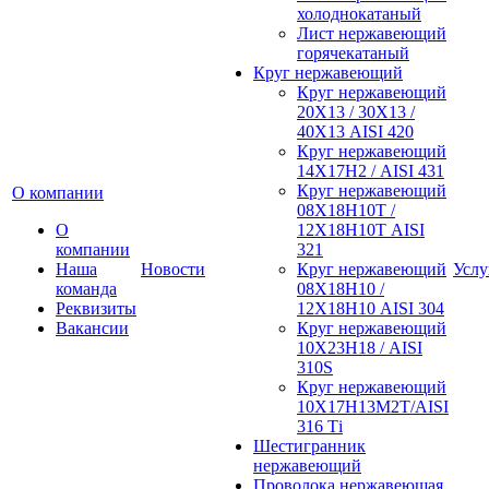
холоднокатаный
Лист нержавеющий
горячекатаный
Круг нержавеющий
Круг нержавеющий
20Х13 / 30Х13 /
40Х13 AISI 420
Круг нержавеющий
14Х17Н2 / AISI 431
Круг нержавеющий
О компании
08Х18Н10Т /
О
12Х18Н10Т AISI
компании
321
Наша
Новости
Круг нержавеющий
Услу
команда
08Х18Н10 /
Реквизиты
12Х18Н10 AISI 304
Вакансии
Круг нержавеющий
10Х23Н18 / AISI
310S
Круг нержавеющий
10Х17Н13М2Т/AISI
316 Тi
Шестигранник
нержавеющий
Проволока нержавеющая