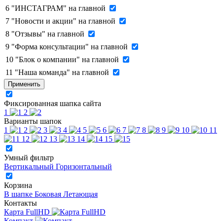
6
"ИНСТАГРАМ" на главной
7
"Новости и акции" на главной
8
"Отзывы" на главной
9
"Форма консультации" на главной
10
"Блок о компании" на главной
11
"Наша команда" на главной
Применить
Фиксированная шапка сайта
1
2
Варианты шапок
1
2
3
4
5
6
7
8
9
10
11
12
13
14
15
Умный фильтр
Вертикальный
Горизонтальный
Корзина
В шапке
Боковая
Летающая
Контакты
Карта FullHD
Компакт