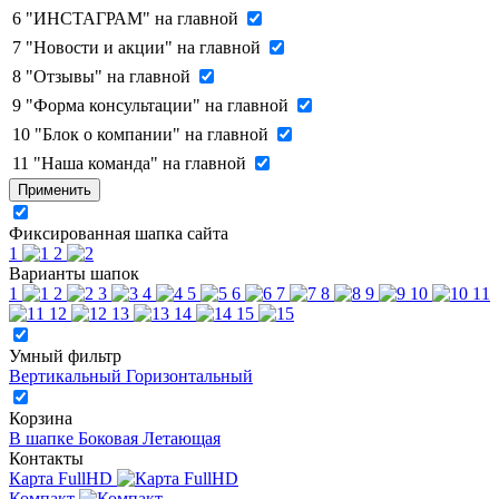
6
"ИНСТАГРАМ" на главной
7
"Новости и акции" на главной
8
"Отзывы" на главной
9
"Форма консультации" на главной
10
"Блок о компании" на главной
11
"Наша команда" на главной
Применить
Фиксированная шапка сайта
1
2
Варианты шапок
1
2
3
4
5
6
7
8
9
10
11
12
13
14
15
Умный фильтр
Вертикальный
Горизонтальный
Корзина
В шапке
Боковая
Летающая
Контакты
Карта FullHD
Компакт