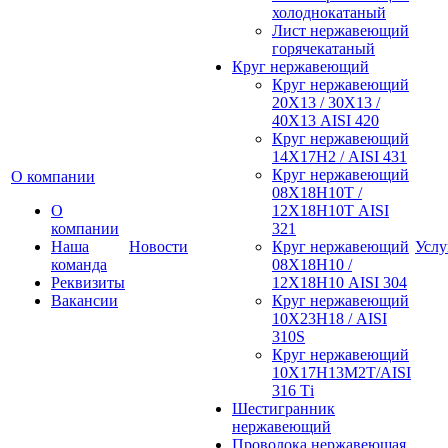
холоднокатаный
Лист нержавеющий
горячекатаный
Круг нержавеющий
Круг нержавеющий
20Х13 / 30Х13 /
40Х13 AISI 420
Круг нержавеющий
14Х17Н2 / AISI 431
Круг нержавеющий
О компании
08Х18Н10Т /
О
12Х18Н10Т AISI
компании
321
Наша
Новости
Круг нержавеющий
Услу
команда
08Х18Н10 /
Реквизиты
12Х18Н10 AISI 304
Вакансии
Круг нержавеющий
10Х23Н18 / AISI
310S
Круг нержавеющий
10Х17Н13М2Т/AISI
316 Тi
Шестигранник
нержавеющий
Проволока нержавеющая