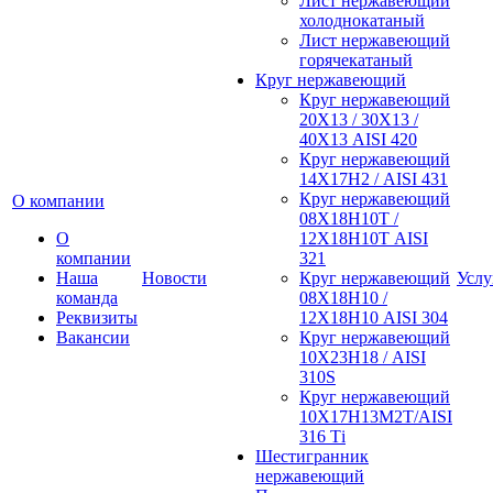
Лист нержавеющий
холоднокатаный
Лист нержавеющий
горячекатаный
Круг нержавеющий
Круг нержавеющий
20Х13 / 30Х13 /
40Х13 AISI 420
Круг нержавеющий
14Х17Н2 / AISI 431
Круг нержавеющий
О компании
08Х18Н10Т /
О
12Х18Н10Т AISI
компании
321
Наша
Новости
Круг нержавеющий
Услу
команда
08Х18Н10 /
Реквизиты
12Х18Н10 AISI 304
Вакансии
Круг нержавеющий
10Х23Н18 / AISI
310S
Круг нержавеющий
10Х17Н13М2Т/AISI
316 Тi
Шестигранник
нержавеющий