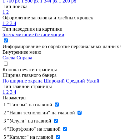
1 700 px
1 500 px
1 344 px
1 200 px
Тип поиска
1
2
Оформление заголовка и хлебных крошек
1
2
3
4
Тип наведения на картинки
блеск
мигание
без анимации
Информирование об обработке персональных данных
?
Внутреннее меню
Слева
Справа
Кнопка печати страницы
Ширина главного банера
По ширине экрана
Широкий
Средний
Узкий
Тип главной страницы
1
2
3
4
Параметры
1
"Тизеры" на главной
2
"Наши технологии" на главной
3
"Услуги" на главной
4
"Портфолио" на главной
5
"Каталог" на главной