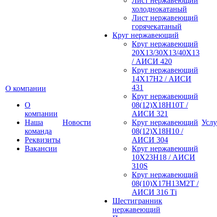
Лист нержавеющий
холоднокатаный
Лист нержавеющий
горячекатаный
Круг нержавеющий
Круг нержавеющий
20Х13/30Х13/40Х13
/ АИСИ 420
Круг нержавеющий
14Х17Н2 / АИСИ
431
О компании
Круг нержавеющий
О
08(12)Х18Н10Т /
компании
АИСИ 321
Наша
Новости
Круг нержавеющий
Услу
команда
08(12)Х18Н10 /
Реквизиты
АИСИ 304
Вакансии
Круг нержавеющий
10Х23Н18 / АИСИ
310S
Круг нержавеющий
08(10)Х17Н13М2Т /
АИСИ 316 Тi
Шестигранник
нержавеющий