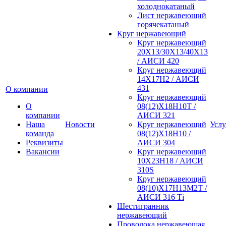
холоднокатаный
Лист нержавеющий
горячекатаный
Круг нержавеющий
Круг нержавеющий
20Х13/30Х13/40Х13
/ АИСИ 420
Круг нержавеющий
14Х17Н2 / АИСИ
431
О компании
Круг нержавеющий
О
08(12)Х18Н10Т /
компании
АИСИ 321
Наша
Новости
Круг нержавеющий
Услу
команда
08(12)Х18Н10 /
Реквизиты
АИСИ 304
Вакансии
Круг нержавеющий
10Х23Н18 / АИСИ
310S
Круг нержавеющий
08(10)Х17Н13М2Т /
АИСИ 316 Тi
Шестигранник
нержавеющий
Проволока нержавеющая