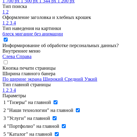
1 700 px
1 500 px
1 344 px
1 200 px
Тип поиска
1
2
Оформление заголовка и хлебных крошек
1
2
3
4
Тип наведения на картинки
блеск
мигание
без анимации
Информирование об обработке персональных данных
?
Внутреннее меню
Слева
Справа
Кнопка печати страницы
Ширина главного банера
По ширине экрана
Широкий
Средний
Узкий
Тип главной страницы
1
2
3
4
Параметры
1
"Тизеры" на главной
2
"Наши технологии" на главной
3
"Услуги" на главной
4
"Портфолио" на главной
5
"Каталог" на главной