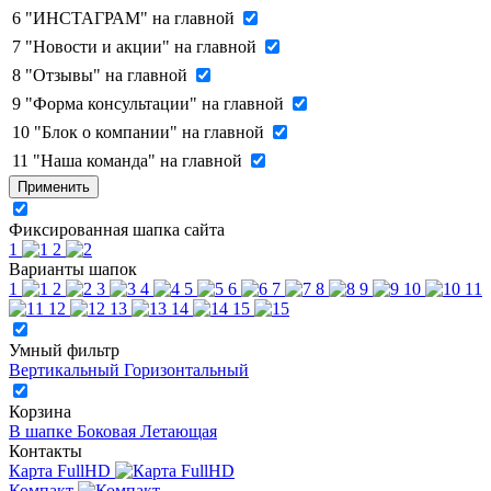
6
"ИНСТАГРАМ" на главной
7
"Новости и акции" на главной
8
"Отзывы" на главной
9
"Форма консультации" на главной
10
"Блок о компании" на главной
11
"Наша команда" на главной
Применить
Фиксированная шапка сайта
1
2
Варианты шапок
1
2
3
4
5
6
7
8
9
10
11
12
13
14
15
Умный фильтр
Вертикальный
Горизонтальный
Корзина
В шапке
Боковая
Летающая
Контакты
Карта FullHD
Компакт