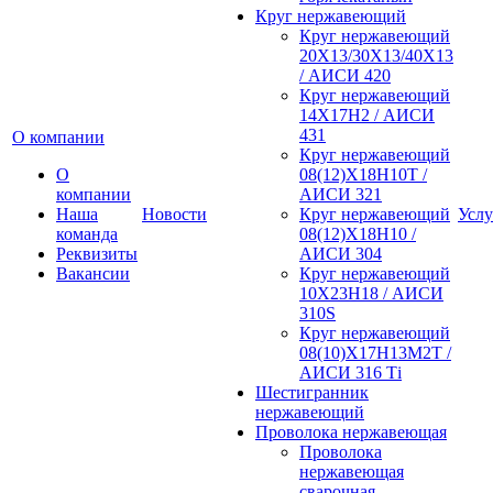
Круг нержавеющий
Круг нержавеющий
20Х13/30Х13/40Х13
/ АИСИ 420
Круг нержавеющий
14Х17Н2 / АИСИ
431
О компании
Круг нержавеющий
О
08(12)Х18Н10Т /
компании
АИСИ 321
Наша
Новости
Круг нержавеющий
Услу
команда
08(12)Х18Н10 /
Реквизиты
АИСИ 304
Вакансии
Круг нержавеющий
10Х23Н18 / АИСИ
310S
Круг нержавеющий
08(10)Х17Н13М2Т /
АИСИ 316 Тi
Шестигранник
нержавеющий
Проволока нержавеющая
Проволока
нержавеющая
сварочная