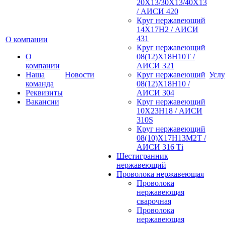
20Х13/30Х13/40Х13
/ АИСИ 420
Круг нержавеющий
14Х17Н2 / АИСИ
431
О компании
Круг нержавеющий
О
08(12)Х18Н10Т /
компании
АИСИ 321
Наша
Новости
Круг нержавеющий
Услу
команда
08(12)Х18Н10 /
Реквизиты
АИСИ 304
Вакансии
Круг нержавеющий
10Х23Н18 / АИСИ
310S
Круг нержавеющий
08(10)Х17Н13М2Т /
АИСИ 316 Тi
Шестигранник
нержавеющий
Проволока нержавеющая
Проволока
нержавеющая
сварочная
Проволока
нержавеющая