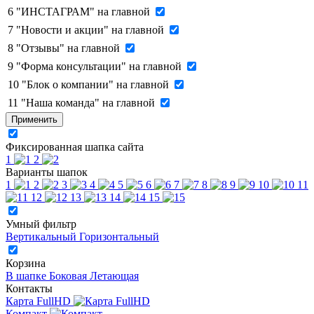
6
"ИНСТАГРАМ" на главной
7
"Новости и акции" на главной
8
"Отзывы" на главной
9
"Форма консультации" на главной
10
"Блок о компании" на главной
11
"Наша команда" на главной
Применить
Фиксированная шапка сайта
1
2
Варианты шапок
1
2
3
4
5
6
7
8
9
10
11
12
13
14
15
Умный фильтр
Вертикальный
Горизонтальный
Корзина
В шапке
Боковая
Летающая
Контакты
Карта FullHD
Компакт