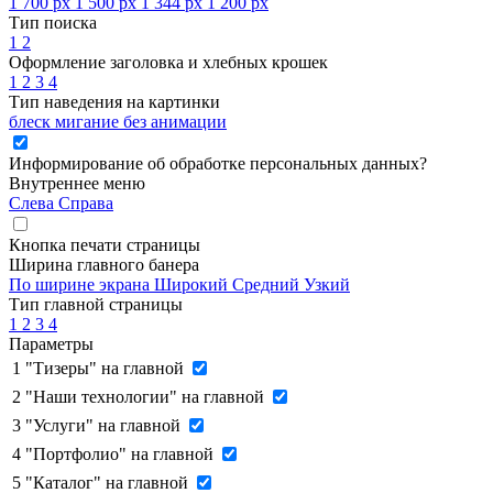
1 700 px
1 500 px
1 344 px
1 200 px
Тип поиска
1
2
Оформление заголовка и хлебных крошек
1
2
3
4
Тип наведения на картинки
блеск
мигание
без анимации
Информирование об обработке персональных данных
?
Внутреннее меню
Слева
Справа
Кнопка печати страницы
Ширина главного банера
По ширине экрана
Широкий
Средний
Узкий
Тип главной страницы
1
2
3
4
Параметры
1
"Тизеры" на главной
2
"Наши технологии" на главной
3
"Услуги" на главной
4
"Портфолио" на главной
5
"Каталог" на главной