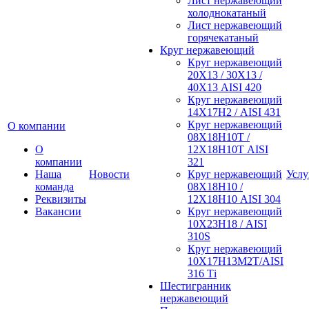
Лист нержавеющий
холоднокатаный
Лист нержавеющий
горячекатаный
Круг нержавеющий
Круг нержавеющий
20Х13 / 30Х13 /
40Х13 AISI 420
Круг нержавеющий
14Х17Н2 / AISI 431
Круг нержавеющий
О компании
08Х18Н10Т /
О
12Х18Н10Т AISI
компании
321
Наша
Новости
Круг нержавеющий
Услу
команда
08Х18Н10 /
Реквизиты
12Х18Н10 AISI 304
Вакансии
Круг нержавеющий
10Х23Н18 / AISI
310S
Круг нержавеющий
10Х17Н13М2Т/AISI
316 Тi
Шестигранник
нержавеющий