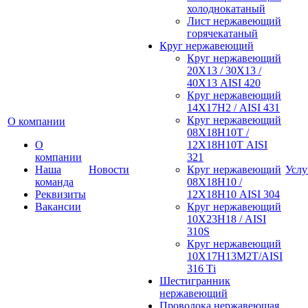
холоднокатаный
Лист нержавеющий
горячекатаный
Круг нержавеющий
Круг нержавеющий
20Х13 / 30Х13 /
40Х13 AISI 420
Круг нержавеющий
14Х17Н2 / AISI 431
Круг нержавеющий
О компании
08Х18Н10Т /
О
12Х18Н10Т AISI
компании
321
Наша
Новости
Круг нержавеющий
Услу
команда
08Х18Н10 /
Реквизиты
12Х18Н10 AISI 304
Вакансии
Круг нержавеющий
10Х23Н18 / AISI
310S
Круг нержавеющий
10Х17Н13М2Т/AISI
316 Тi
Шестигранник
нержавеющий
Проволока нержавеющая