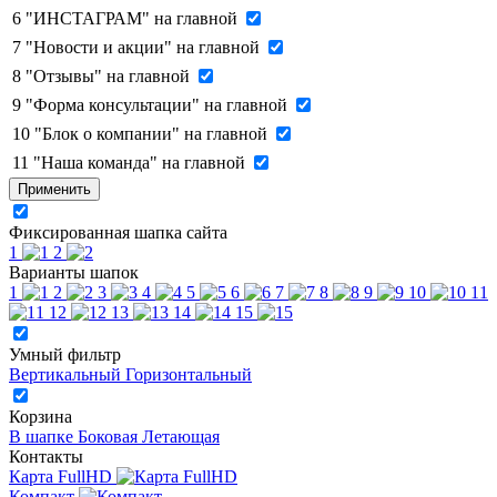
6
"ИНСТАГРАМ" на главной
7
"Новости и акции" на главной
8
"Отзывы" на главной
9
"Форма консультации" на главной
10
"Блок о компании" на главной
11
"Наша команда" на главной
Применить
Фиксированная шапка сайта
1
2
Варианты шапок
1
2
3
4
5
6
7
8
9
10
11
12
13
14
15
Умный фильтр
Вертикальный
Горизонтальный
Корзина
В шапке
Боковая
Летающая
Контакты
Карта FullHD
Компакт