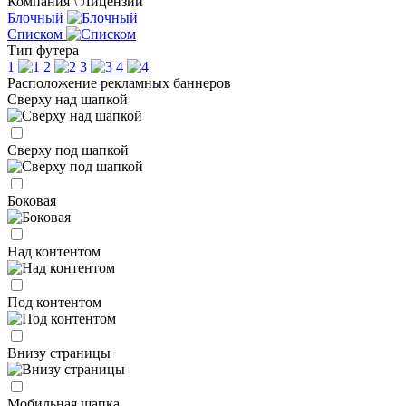
Компания \ Лицензии
Блочный
Списком
Тип футера
1
2
3
4
Расположение рекламных баннеров
Сверху над шапкой
Сверху под шапкой
Боковая
Над контентом
Под контентом
Внизу страницы
Мобильная шапка