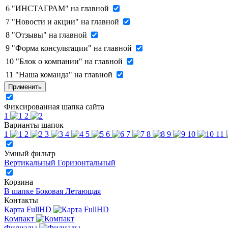
6
"ИНСТАГРАМ" на главной
7
"Новости и акции" на главной
8
"Отзывы" на главной
9
"Форма консультации" на главной
10
"Блок о компании" на главной
11
"Наша команда" на главной
Применить
Фиксированная шапка сайта
1
2
Варианты шапок
1
2
3
4
5
6
7
8
9
10
11
Умный фильтр
Вертикальный
Горизонтальный
Корзина
В шапке
Боковая
Летающая
Контакты
Карта FullHD
Компакт
Филиалы