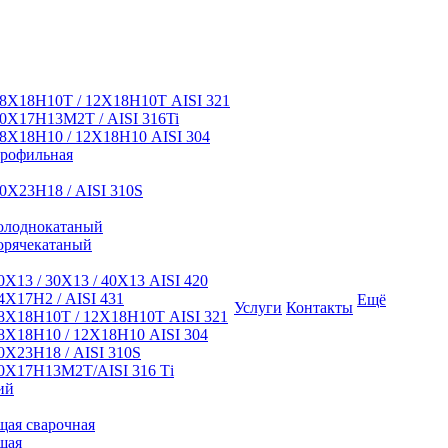
8Х18Н10Т / 12Х18Н10Т AISI 321
0Х17Н13М2Т / AISI 316Ti
8Х18Н10 / 12Х18Н10 AISI 304
профильная
0Х23Н18 / AISI 310S
олоднокатаный
орячекатаный
Х13 / 30Х13 / 40Х13 AISI 420
Х17Н2 / AISI 431
Ещё
Услуги
Контакты
8Х18Н10Т / 12Х18Н10Т AISI 321
Х18Н10 / 12Х18Н10 AISI 304
Х23Н18 / AISI 310S
0Х17Н13М2Т/AISI 316 Тi
ий
ая сварочная
щая