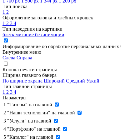
1 700 px
1 500 px
1 344 px
1 200 px
Тип поиска
1
2
Оформление заголовка и хлебных крошек
1
2
3
4
Тип наведения на картинки
блеск
мигание
без анимации
Информирование об обработке персональных данных
?
Внутреннее меню
Слева
Справа
Кнопка печати страницы
Ширина главного банера
По ширине экрана
Широкий
Средний
Узкий
Тип главной страницы
1
2
3
4
Параметры
1
"Тизеры" на главной
2
"Наши технологии" на главной
3
"Услуги" на главной
4
"Портфолио" на главной
5
"Каталог" на главной