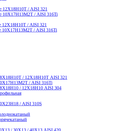
 12Х18Н10Т / AISI 321
 10Х17Н13М2Т / AISI 316Ti
12Х18Н10Т / AISI 321
 10Х17Н13М2Т / AISI 316Ti
8Х18Н10Т / 12Х18Н10Т AISI 321
0Х17Н13М2Т / AISI 316Ti
8Х18Н10 / 12Х18Н10 AISI 304
профильная
0Х23Н18 / AISI 310S
олоднокатаный
орячекатаный
Х13 / 30Х13 / 40Х13 AISI 420