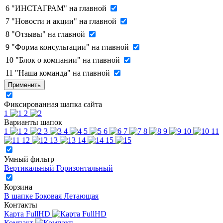
6
"ИНСТАГРАМ" на главной
7
"Новости и акции" на главной
8
"Отзывы" на главной
9
"Форма консультации" на главной
10
"Блок о компании" на главной
11
"Наша команда" на главной
Применить
Фиксированная шапка сайта
1
2
Варианты шапок
1
2
3
4
5
6
7
8
9
10
11
12
13
14
15
Умный фильтр
Вертикальный
Горизонтальный
Корзина
В шапке
Боковая
Летающая
Контакты
Карта FullHD
Компакт