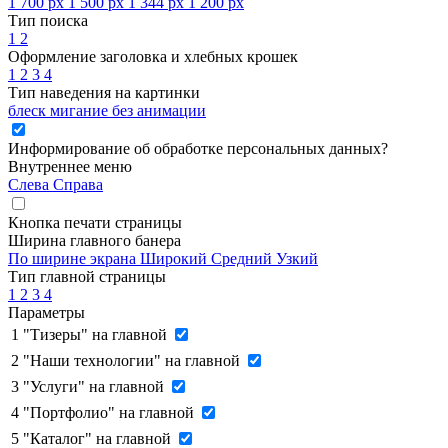
1 700 px
1 500 px
1 344 px
1 200 px
Тип поиска
1
2
Оформление заголовка и хлебных крошек
1
2
3
4
Тип наведения на картинки
блеск
мигание
без анимации
Информирование об обработке персональных данных
?
Внутреннее меню
Слева
Справа
Кнопка печати страницы
Ширина главного банера
По ширине экрана
Широкий
Средний
Узкий
Тип главной страницы
1
2
3
4
Параметры
1
"Тизеры" на главной
2
"Наши технологии" на главной
3
"Услуги" на главной
4
"Портфолио" на главной
5
"Каталог" на главной