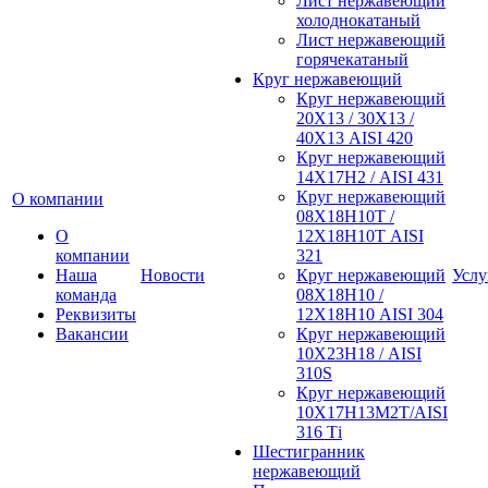
Лист нержавеющий
холоднокатаный
Лист нержавеющий
горячекатаный
Круг нержавеющий
Круг нержавеющий
20Х13 / 30Х13 /
40Х13 AISI 420
Круг нержавеющий
14Х17Н2 / AISI 431
Круг нержавеющий
О компании
08Х18Н10Т /
О
12Х18Н10Т AISI
компании
321
Наша
Новости
Круг нержавеющий
Услу
команда
08Х18Н10 /
Реквизиты
12Х18Н10 AISI 304
Вакансии
Круг нержавеющий
10Х23Н18 / AISI
310S
Круг нержавеющий
10Х17Н13М2Т/AISI
316 Тi
Шестигранник
нержавеющий