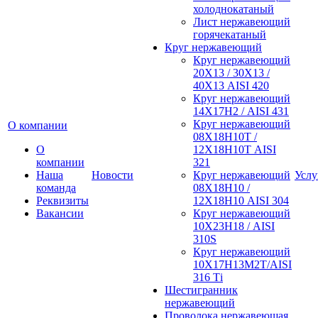
холоднокатаный
Лист нержавеющий
горячекатаный
Круг нержавеющий
Круг нержавеющий
20Х13 / 30Х13 /
40Х13 AISI 420
Круг нержавеющий
14Х17Н2 / AISI 431
Круг нержавеющий
О компании
08Х18Н10Т /
О
12Х18Н10Т AISI
компании
321
Наша
Новости
Круг нержавеющий
Услу
команда
08Х18Н10 /
Реквизиты
12Х18Н10 AISI 304
Вакансии
Круг нержавеющий
10Х23Н18 / AISI
310S
Круг нержавеющий
10Х17Н13М2Т/AISI
316 Тi
Шестигранник
нержавеющий
Проволока нержавеющая