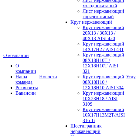
Лист нержавеющий
холоднокатаный
Лист нержавеющий
горячекатаный
Круг нержавеющий
Круг нержавеющий
20Х13 / 30Х13 /
40Х13 AISI 420
Круг нержавеющий
14Х17Н2 / AISI 431
Круг нержавеющий
О компании
08Х18Н10Т /
О
12Х18Н10Т AISI
компании
321
Наша
Новости
Круг нержавеющий
Услу
команда
08Х18Н10 /
Реквизиты
12Х18Н10 AISI 304
Вакансии
Круг нержавеющий
10Х23Н18 / AISI
310S
Круг нержавеющий
10Х17Н13М2Т/AISI
316 Тi
Шестигранник
нержавеющий