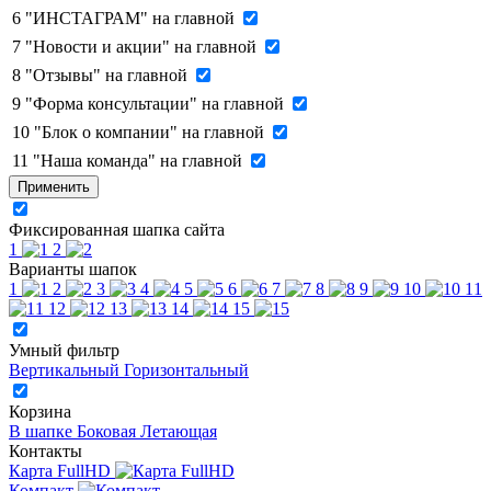
6
"ИНСТАГРАМ" на главной
7
"Новости и акции" на главной
8
"Отзывы" на главной
9
"Форма консультации" на главной
10
"Блок о компании" на главной
11
"Наша команда" на главной
Применить
Фиксированная шапка сайта
1
2
Варианты шапок
1
2
3
4
5
6
7
8
9
10
11
12
13
14
15
Умный фильтр
Вертикальный
Горизонтальный
Корзина
В шапке
Боковая
Летающая
Контакты
Карта FullHD
Компакт