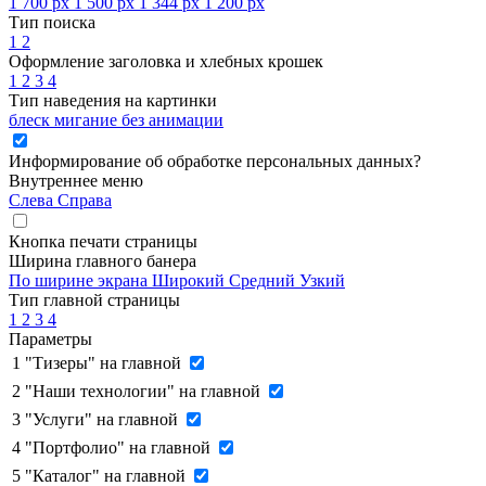
1 700 px
1 500 px
1 344 px
1 200 px
Тип поиска
1
2
Оформление заголовка и хлебных крошек
1
2
3
4
Тип наведения на картинки
блеск
мигание
без анимации
Информирование об обработке персональных данных
?
Внутреннее меню
Слева
Справа
Кнопка печати страницы
Ширина главного банера
По ширине экрана
Широкий
Средний
Узкий
Тип главной страницы
1
2
3
4
Параметры
1
"Тизеры" на главной
2
"Наши технологии" на главной
3
"Услуги" на главной
4
"Портфолио" на главной
5
"Каталог" на главной