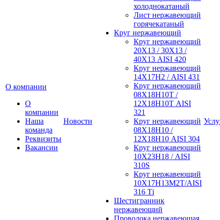
холоднокатаный
Лист нержавеющий
горячекатаный
Круг нержавеющий
Круг нержавеющий
20Х13 / 30Х13 /
40Х13 AISI 420
Круг нержавеющий
14Х17Н2 / AISI 431
Круг нержавеющий
О компании
08Х18Н10Т /
О
12Х18Н10Т AISI
компании
321
Наша
Новости
Круг нержавеющий
Услу
команда
08Х18Н10 /
Реквизиты
12Х18Н10 AISI 304
Вакансии
Круг нержавеющий
10Х23Н18 / AISI
310S
Круг нержавеющий
10Х17Н13М2Т/AISI
316 Тi
Шестигранник
нержавеющий
Проволока нержавеющая