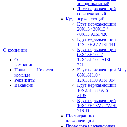
холоднокатаный
Лист нержавеющий
горячекатаный
Круг нержавеющий
Круг нержавеющий
20Х13 / 30Х13 /
40Х13 AISI 420
Круг нержавеющий
14Х17Н2 / AISI 431
Круг нержавеющий
О компании
08Х18Н10Т /
О
12Х18Н10Т AISI
компании
321
Наша
Новости
Круг нержавеющий
Услу
команда
08Х18Н10 /
Реквизиты
12Х18Н10 AISI 304
Вакансии
Круг нержавеющий
10Х23Н18 / AISI
310S
Круг нержавеющий
10Х17Н13М2Т/AISI
316 Тi
Шестигранник
нержавеющий
Проволока нержавеющая