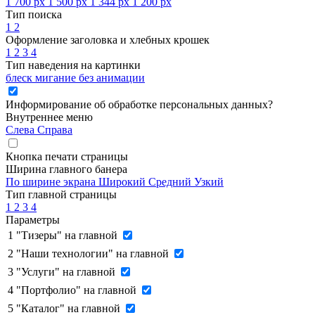
1 700 px
1 500 px
1 344 px
1 200 px
Тип поиска
1
2
Оформление заголовка и хлебных крошек
1
2
3
4
Тип наведения на картинки
блеск
мигание
без анимации
Информирование об обработке персональных данных
?
Внутреннее меню
Слева
Справа
Кнопка печати страницы
Ширина главного банера
По ширине экрана
Широкий
Средний
Узкий
Тип главной страницы
1
2
3
4
Параметры
1
"Тизеры" на главной
2
"Наши технологии" на главной
3
"Услуги" на главной
4
"Портфолио" на главной
5
"Каталог" на главной