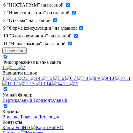
6
"ИНСТАГРАМ" на главной
7
"Новости и акции" на главной
8
"Отзывы" на главной
9
"Форма консультации" на главной
10
"Блок о компании" на главной
11
"Наша команда" на главной
Применить
Фиксированная шапка сайта
1
2
Варианты шапок
1
2
3
4
5
6
7
8
9
10
11
12
13
14
15
Умный фильтр
Вертикальный
Горизонтальный
Корзина
В шапке
Боковая
Летающая
Контакты
Карта FullHD
Компакт