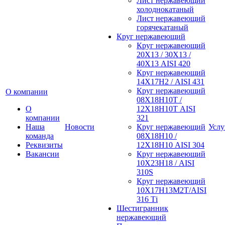
Лист нержавеющий
холоднокатаный
Лист нержавеющий
горячекатаный
Круг нержавеющий
Круг нержавеющий
20Х13 / 30Х13 /
40Х13 AISI 420
Круг нержавеющий
14Х17Н2 / AISI 431
Круг нержавеющий
О компании
08Х18Н10Т /
О
12Х18Н10Т AISI
компании
321
Наша
Новости
Круг нержавеющий
Услу
команда
08Х18Н10 /
Реквизиты
12Х18Н10 AISI 304
Вакансии
Круг нержавеющий
10Х23Н18 / AISI
310S
Круг нержавеющий
10Х17Н13М2Т/AISI
316 Тi
Шестигранник
нержавеющий