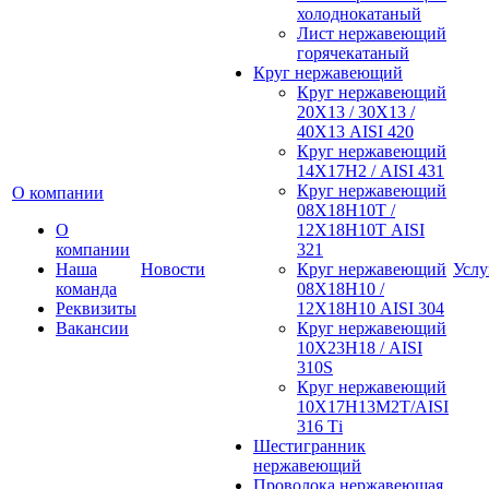
холоднокатаный
Лист нержавеющий
горячекатаный
Круг нержавеющий
Круг нержавеющий
20Х13 / 30Х13 /
40Х13 AISI 420
Круг нержавеющий
14Х17Н2 / AISI 431
Круг нержавеющий
О компании
08Х18Н10Т /
О
12Х18Н10Т AISI
компании
321
Наша
Новости
Круг нержавеющий
Услу
команда
08Х18Н10 /
Реквизиты
12Х18Н10 AISI 304
Вакансии
Круг нержавеющий
10Х23Н18 / AISI
310S
Круг нержавеющий
10Х17Н13М2Т/AISI
316 Тi
Шестигранник
нержавеющий
Проволока нержавеющая