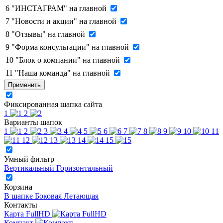
6
"ИНСТАГРАМ" на главной
7
"Новости и акции" на главной
8
"Отзывы" на главной
9
"Форма консультации" на главной
10
"Блок о компании" на главной
11
"Наша команда" на главной
Применить
Фиксированная шапка сайта
1
2
Варианты шапок
1
2
3
4
5
6
7
8
9
10
11
12
13
14
15
Умный фильтр
Вертикальный
Горизонтальный
Корзина
В шапке
Боковая
Летающая
Контакты
Карта FullHD
Компакт