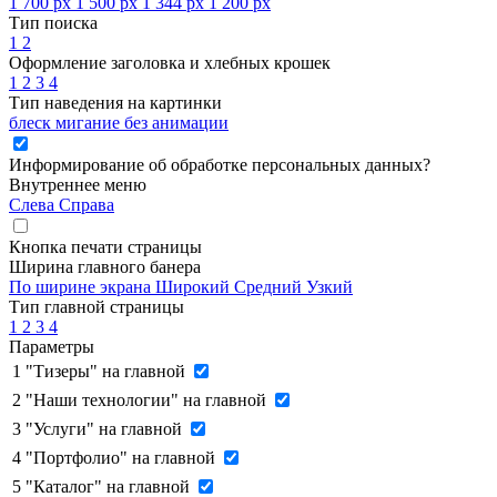
1 700 px
1 500 px
1 344 px
1 200 px
Тип поиска
1
2
Оформление заголовка и хлебных крошек
1
2
3
4
Тип наведения на картинки
блеск
мигание
без анимации
Информирование об обработке персональных данных
?
Внутреннее меню
Слева
Справа
Кнопка печати страницы
Ширина главного банера
По ширине экрана
Широкий
Средний
Узкий
Тип главной страницы
1
2
3
4
Параметры
1
"Тизеры" на главной
2
"Наши технологии" на главной
3
"Услуги" на главной
4
"Портфолио" на главной
5
"Каталог" на главной