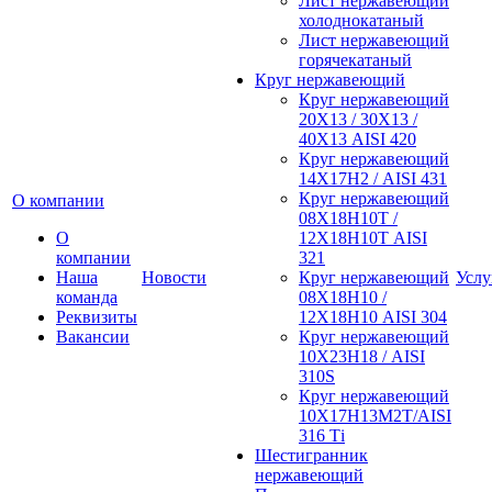
Лист нержавеющий
холоднокатаный
Лист нержавеющий
горячекатаный
Круг нержавеющий
Круг нержавеющий
20Х13 / 30Х13 /
40Х13 AISI 420
Круг нержавеющий
14Х17Н2 / AISI 431
Круг нержавеющий
О компании
08Х18Н10Т /
О
12Х18Н10Т AISI
компании
321
Наша
Новости
Круг нержавеющий
Услу
команда
08Х18Н10 /
Реквизиты
12Х18Н10 AISI 304
Вакансии
Круг нержавеющий
10Х23Н18 / AISI
310S
Круг нержавеющий
10Х17Н13М2Т/AISI
316 Тi
Шестигранник
нержавеющий