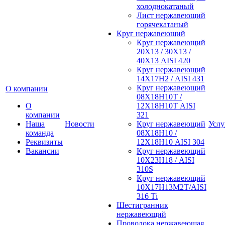
холоднокатаный
Лист нержавеющий
горячекатаный
Круг нержавеющий
Круг нержавеющий
20Х13 / 30Х13 /
40Х13 AISI 420
Круг нержавеющий
14Х17Н2 / AISI 431
Круг нержавеющий
О компании
08Х18Н10Т /
О
12Х18Н10Т AISI
компании
321
Наша
Новости
Круг нержавеющий
Услу
команда
08Х18Н10 /
Реквизиты
12Х18Н10 AISI 304
Вакансии
Круг нержавеющий
10Х23Н18 / AISI
310S
Круг нержавеющий
10Х17Н13М2Т/AISI
316 Тi
Шестигранник
нержавеющий
Проволока нержавеющая