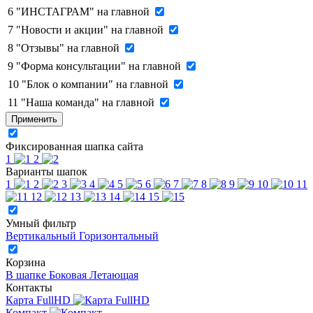
6
"ИНСТАГРАМ" на главной
7
"Новости и акции" на главной
8
"Отзывы" на главной
9
"Форма консультации" на главной
10
"Блок о компании" на главной
11
"Наша команда" на главной
Применить
Фиксированная шапка сайта
1
2
Варианты шапок
1
2
3
4
5
6
7
8
9
10
11
12
13
14
15
Умный фильтр
Вертикальный
Горизонтальный
Корзина
В шапке
Боковая
Летающая
Контакты
Карта FullHD
Компакт