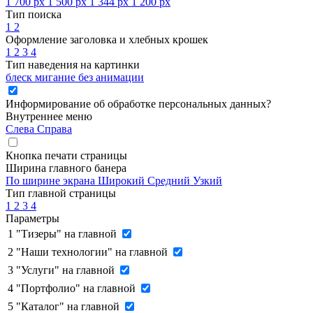
1 700 px
1 500 px
1 344 px
1 200 px
Тип поиска
1
2
Оформление заголовка и хлебных крошек
1
2
3
4
Тип наведения на картинки
блеск
мигание
без анимации
Информирование об обработке персональных данных
?
Внутреннее меню
Слева
Справа
Кнопка печати страницы
Ширина главного банера
По ширине экрана
Широкий
Средний
Узкий
Тип главной страницы
1
2
3
4
Параметры
1
"Тизеры" на главной
2
"Наши технологии" на главной
3
"Услуги" на главной
4
"Портфолио" на главной
5
"Каталог" на главной