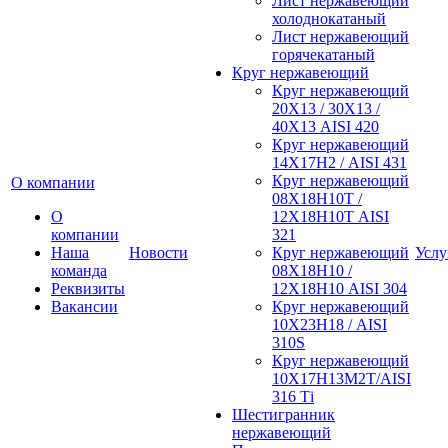
Лист нержавеющий
холоднокатаный
Лист нержавеющий
горячекатаный
Круг нержавеющий
Круг нержавеющий
20Х13 / 30Х13 /
40Х13 AISI 420
Круг нержавеющий
14Х17Н2 / AISI 431
Круг нержавеющий
О компании
08Х18Н10Т /
О
12Х18Н10Т AISI
компании
321
Наша
Новости
Круг нержавеющий
Услу
команда
08Х18Н10 /
Реквизиты
12Х18Н10 AISI 304
Вакансии
Круг нержавеющий
10Х23Н18 / AISI
310S
Круг нержавеющий
10Х17Н13М2Т/AISI
316 Тi
Шестигранник
нержавеющий