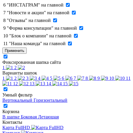
6
"ИНСТАГРАМ" на главной
7
"Новости и акции" на главной
8
"Отзывы" на главной
9
"Форма консультации" на главной
10
"Блок о компании" на главной
11
"Наша команда" на главной
Применить
Фиксированная шапка сайта
1
2
Варианты шапок
1
2
3
4
5
6
7
8
9
10
11
12
13
14
15
Умный фильтр
Вертикальный
Горизонтальный
Корзина
В шапке
Боковая
Летающая
Контакты
Карта FullHD
Компакт