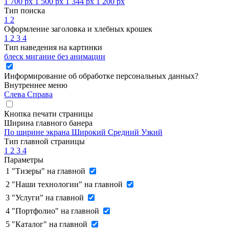
1 700 px
1 500 px
1 344 px
1 200 px
Тип поиска
1
2
Оформление заголовка и хлебных крошек
1
2
3
4
Тип наведения на картинки
блеск
мигание
без анимации
Информирование об обработке персональных данных
?
Внутреннее меню
Слева
Справа
Кнопка печати страницы
Ширина главного банера
По ширине экрана
Широкий
Средний
Узкий
Тип главной страницы
1
2
3
4
Параметры
1
"Тизеры" на главной
2
"Наши технологии" на главной
3
"Услуги" на главной
4
"Портфолио" на главной
5
"Каталог" на главной