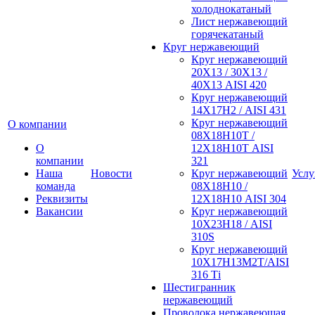
холоднокатаный
Лист нержавеющий
горячекатаный
Круг нержавеющий
Круг нержавеющий
20Х13 / 30Х13 /
40Х13 AISI 420
Круг нержавеющий
14Х17Н2 / AISI 431
Круг нержавеющий
О компании
08Х18Н10Т /
О
12Х18Н10Т AISI
компании
321
Наша
Новости
Круг нержавеющий
Услу
команда
08Х18Н10 /
Реквизиты
12Х18Н10 AISI 304
Вакансии
Круг нержавеющий
10Х23Н18 / AISI
310S
Круг нержавеющий
10Х17Н13М2Т/AISI
316 Тi
Шестигранник
нержавеющий
Проволока нержавеющая