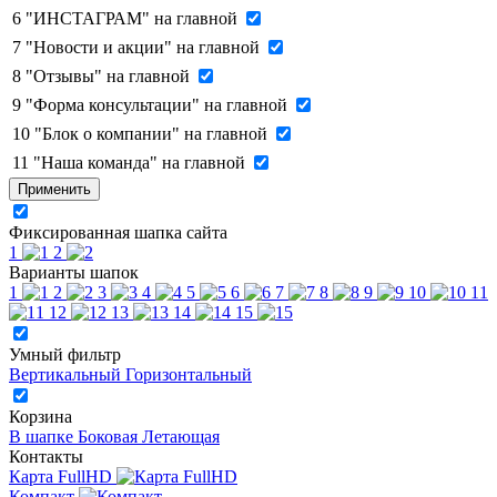
6
"ИНСТАГРАМ" на главной
7
"Новости и акции" на главной
8
"Отзывы" на главной
9
"Форма консультации" на главной
10
"Блок о компании" на главной
11
"Наша команда" на главной
Применить
Фиксированная шапка сайта
1
2
Варианты шапок
1
2
3
4
5
6
7
8
9
10
11
12
13
14
15
Умный фильтр
Вертикальный
Горизонтальный
Корзина
В шапке
Боковая
Летающая
Контакты
Карта FullHD
Компакт