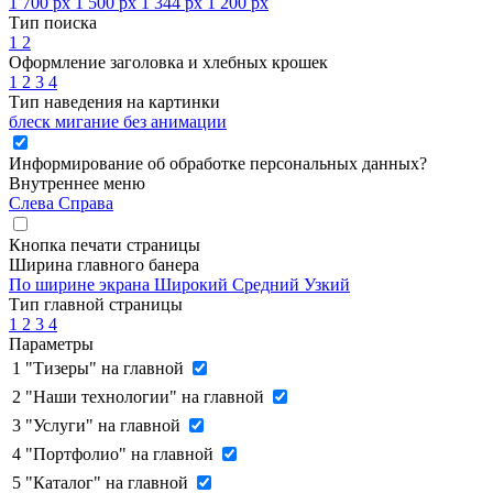
1 700 px
1 500 px
1 344 px
1 200 px
Тип поиска
1
2
Оформление заголовка и хлебных крошек
1
2
3
4
Тип наведения на картинки
блеск
мигание
без анимации
Информирование об обработке персональных данных
?
Внутреннее меню
Слева
Справа
Кнопка печати страницы
Ширина главного банера
По ширине экрана
Широкий
Средний
Узкий
Тип главной страницы
1
2
3
4
Параметры
1
"Тизеры" на главной
2
"Наши технологии" на главной
3
"Услуги" на главной
4
"Портфолио" на главной
5
"Каталог" на главной