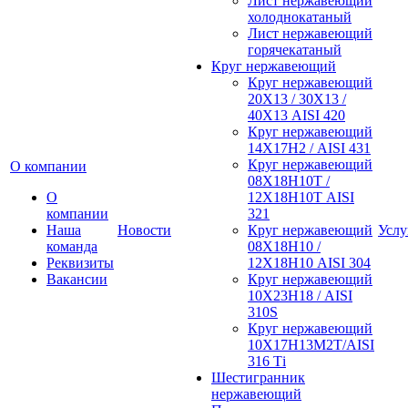
Лист нержавеющий
холоднокатаный
Лист нержавеющий
горячекатаный
Круг нержавеющий
Круг нержавеющий
20Х13 / 30Х13 /
40Х13 AISI 420
Круг нержавеющий
14Х17Н2 / AISI 431
Круг нержавеющий
О компании
08Х18Н10Т /
О
12Х18Н10Т AISI
компании
321
Наша
Новости
Круг нержавеющий
Услу
команда
08Х18Н10 /
Реквизиты
12Х18Н10 AISI 304
Вакансии
Круг нержавеющий
10Х23Н18 / AISI
310S
Круг нержавеющий
10Х17Н13М2Т/AISI
316 Тi
Шестигранник
нержавеющий