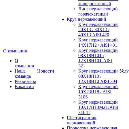
холоднокатаный
Лист нержавеющий
горячекатаный
Круг нержавеющий
Круг нержавеющий
20Х13 / 30Х13 /
40Х13 AISI 420
Круг нержавеющий
14Х17Н2 / AISI 431
Круг нержавеющий
О компании
08Х18Н10Т /
О
12Х18Н10Т AISI
компании
321
Наша
Новости
Круг нержавеющий
Услу
команда
08Х18Н10 /
Реквизиты
12Х18Н10 AISI 304
Вакансии
Круг нержавеющий
10Х23Н18 / AISI
310S
Круг нержавеющий
10Х17Н13М2Т/AISI
316 Тi
Шестигранник
нержавеющий
Проволока нержавеющая