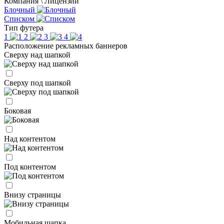
Компания \ Лицензии
Блочный
Списком
Тип футера
1
2
3
4
Расположение рекламных баннеров
Сверху над шапкой
Сверху под шапкой
Боковая
Над контентом
Под контентом
Внизу страницы
Мобильная шапка