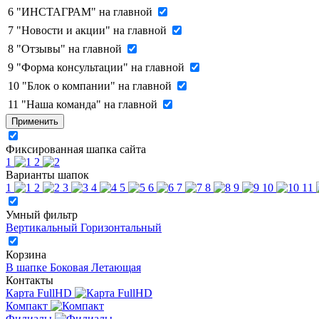
6
"ИНСТАГРАМ" на главной
7
"Новости и акции" на главной
8
"Отзывы" на главной
9
"Форма консультации" на главной
10
"Блок о компании" на главной
11
"Наша команда" на главной
Применить
Фиксированная шапка сайта
1
2
Варианты шапок
1
2
3
4
5
6
7
8
9
10
11
Умный фильтр
Вертикальный
Горизонтальный
Корзина
В шапке
Боковая
Летающая
Контакты
Карта FullHD
Компакт
Филиалы