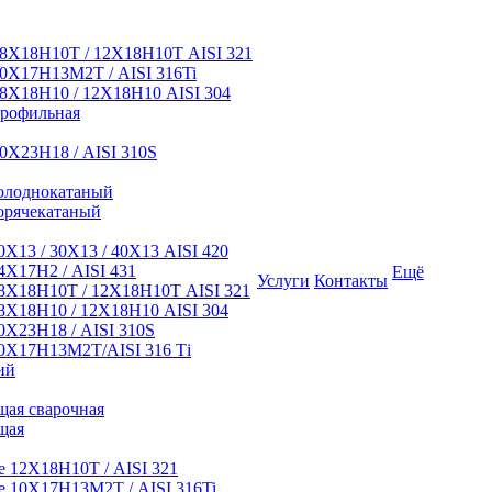
8Х18Н10Т / 12Х18Н10Т AISI 321
0Х17Н13М2Т / AISI 316Ti
8Х18Н10 / 12Х18Н10 AISI 304
профильная
0Х23Н18 / AISI 310S
олоднокатаный
орячекатаный
Х13 / 30Х13 / 40Х13 AISI 420
Х17Н2 / AISI 431
Ещё
Услуги
Контакты
8Х18Н10Т / 12Х18Н10Т AISI 321
Х18Н10 / 12Х18Н10 AISI 304
Х23Н18 / AISI 310S
0Х17Н13М2Т/AISI 316 Тi
ий
ая сварочная
щая
 12Х18Н10Т / AISI 321
 10Х17Н13М2Т / AISI 316Ti