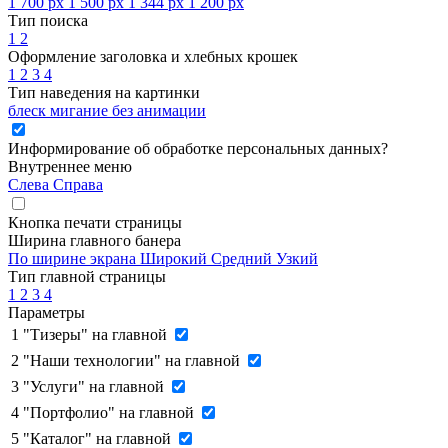
1 700 px
1 500 px
1 344 px
1 200 px
Тип поиска
1
2
Оформление заголовка и хлебных крошек
1
2
3
4
Тип наведения на картинки
блеск
мигание
без анимации
Информирование об обработке персональных данных
?
Внутреннее меню
Слева
Справа
Кнопка печати страницы
Ширина главного банера
По ширине экрана
Широкий
Средний
Узкий
Тип главной страницы
1
2
3
4
Параметры
1
"Тизеры" на главной
2
"Наши технологии" на главной
3
"Услуги" на главной
4
"Портфолио" на главной
5
"Каталог" на главной