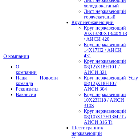
Лист нержавеющий
холоднокатаный
Лист нержавеющий
горячекатаный
Круг нержавеющий
Круг нержавеющий
20Х13/30Х13/40Х13
/ АИСИ 420
Круг нержавеющий
14Х17Н2 / АИСИ
431
О компании
Круг нержавеющий
О
08(12)Х18Н10Т /
компании
АИСИ 321
Наша
Новости
Круг нержавеющий
Услу
команда
08(12)Х18Н10 /
Реквизиты
АИСИ 304
Вакансии
Круг нержавеющий
10Х23Н18 / АИСИ
310S
Круг нержавеющий
08(10)Х17Н13М2Т /
АИСИ 316 Тi
Шестигранник
нержавеющий