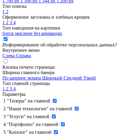
1 700 px
1 500 px
1 344 px
1 200 px
Тип поиска
1
2
Оформление заголовка и хлебных крошек
1
2
3
4
Тип наведения на картинки
блеск
мигание
без анимации
Информирование об обработке персональных данных
?
Внутреннее меню
Слева
Справа
Кнопка печати страницы
Ширина главного банера
По ширине экрана
Широкий
Средний
Узкий
Тип главной страницы
1
2
3
4
Параметры
1
"Тизеры" на главной
2
"Наши технологии" на главной
3
"Услуги" на главной
4
"Портфолио" на главной
5
"Каталог" на главной