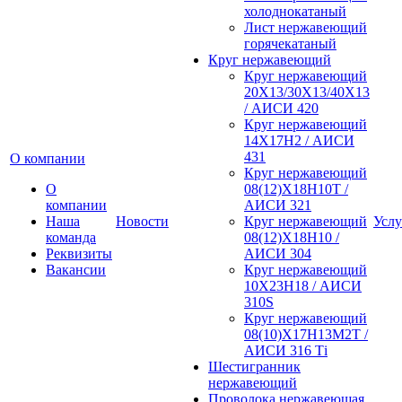
холоднокатаный
Лист нержавеющий
горячекатаный
Круг нержавеющий
Круг нержавеющий
20Х13/30Х13/40Х13
/ АИСИ 420
Круг нержавеющий
14Х17Н2 / АИСИ
431
О компании
Круг нержавеющий
О
08(12)Х18Н10Т /
компании
АИСИ 321
Наша
Новости
Круг нержавеющий
Услу
команда
08(12)Х18Н10 /
Реквизиты
АИСИ 304
Вакансии
Круг нержавеющий
10Х23Н18 / АИСИ
310S
Круг нержавеющий
08(10)Х17Н13М2Т /
АИСИ 316 Тi
Шестигранник
нержавеющий
Проволока нержавеющая