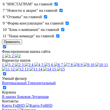
6
"ИНСТАГРАМ" на главной
7
"Новости и акции" на главной
8
"Отзывы" на главной
9
"Форма консультации" на главной
10
"Блок о компании" на главной
11
"Наша команда" на главной
Применить
Фиксированная шапка сайта
1
2
Варианты шапок
1
2
3
4
5
6
7
8
9
10
11
12
13
14
15
Умный фильтр
Вертикальный
Горизонтальный
Корзина
В шапке
Боковая
Летающая
Контакты
Карта FullHD
Компакт