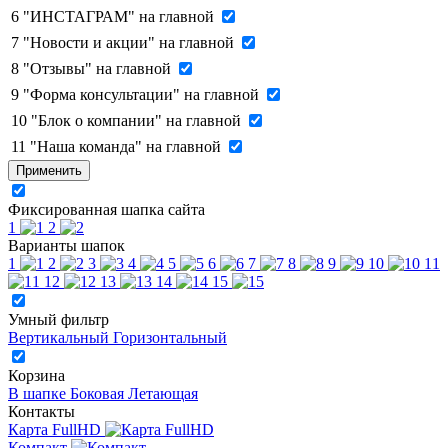
6
"ИНСТАГРАМ" на главной
7
"Новости и акции" на главной
8
"Отзывы" на главной
9
"Форма консультации" на главной
10
"Блок о компании" на главной
11
"Наша команда" на главной
Применить
Фиксированная шапка сайта
1
2
Варианты шапок
1
2
3
4
5
6
7
8
9
10
11
12
13
14
15
Умный фильтр
Вертикальный
Горизонтальный
Корзина
В шапке
Боковая
Летающая
Контакты
Карта FullHD
Компакт