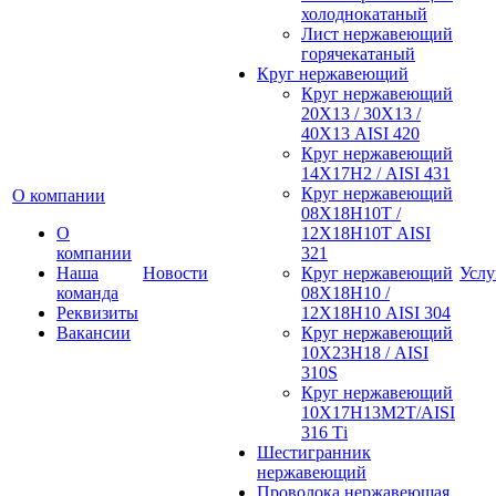
холоднокатаный
Лист нержавеющий
горячекатаный
Круг нержавеющий
Круг нержавеющий
20Х13 / 30Х13 /
40Х13 AISI 420
Круг нержавеющий
14Х17Н2 / AISI 431
Круг нержавеющий
О компании
08Х18Н10Т /
О
12Х18Н10Т AISI
компании
321
Наша
Новости
Круг нержавеющий
Услу
команда
08Х18Н10 /
Реквизиты
12Х18Н10 AISI 304
Вакансии
Круг нержавеющий
10Х23Н18 / AISI
310S
Круг нержавеющий
10Х17Н13М2Т/AISI
316 Тi
Шестигранник
нержавеющий
Проволока нержавеющая