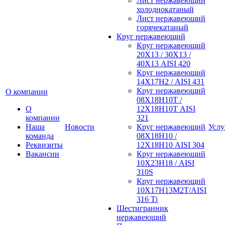
Лист нержавеющий
холоднокатаный
Лист нержавеющий
горячекатаный
Круг нержавеющий
Круг нержавеющий
20Х13 / 30Х13 /
40Х13 AISI 420
Круг нержавеющий
14Х17Н2 / AISI 431
Круг нержавеющий
О компании
08Х18Н10Т /
О
12Х18Н10Т AISI
компании
321
Наша
Новости
Круг нержавеющий
Услу
команда
08Х18Н10 /
Реквизиты
12Х18Н10 AISI 304
Вакансии
Круг нержавеющий
10Х23Н18 / AISI
310S
Круг нержавеющий
10Х17Н13М2Т/AISI
316 Тi
Шестигранник
нержавеющий