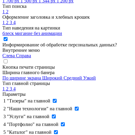
1 700 px
1 500 px
1 344 px
1 200 px
Тип поиска
1
2
Оформление заголовка и хлебных крошек
1
2
3
4
Тип наведения на картинки
блеск
мигание
без анимации
Информирование об обработке персональных данных
?
Внутреннее меню
Слева
Справа
Кнопка печати страницы
Ширина главного банера
По ширине экрана
Широкий
Средний
Узкий
Тип главной страницы
1
2
3
4
Параметры
1
"Тизеры" на главной
2
"Наши технологии" на главной
3
"Услуги" на главной
4
"Портфолио" на главной
5
"Каталог" на главной