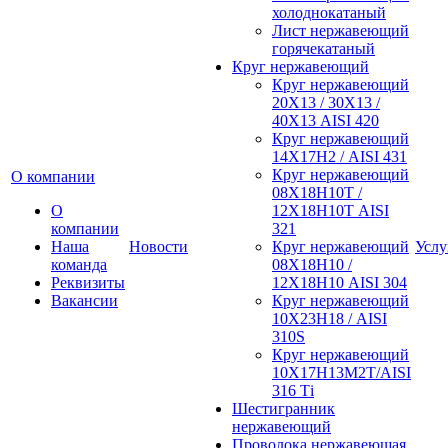
холоднокатаный
Лист нержавеющий
горячекатаный
Круг нержавеющий
Круг нержавеющий
20Х13 / 30Х13 /
40Х13 AISI 420
Круг нержавеющий
14Х17Н2 / AISI 431
Круг нержавеющий
О компании
08Х18Н10Т /
О
12Х18Н10Т AISI
компании
321
Наша
Новости
Круг нержавеющий
Услу
команда
08Х18Н10 /
Реквизиты
12Х18Н10 AISI 304
Вакансии
Круг нержавеющий
10Х23Н18 / AISI
310S
Круг нержавеющий
10Х17Н13М2Т/AISI
316 Тi
Шестигранник
нержавеющий
Проволока нержавеющая