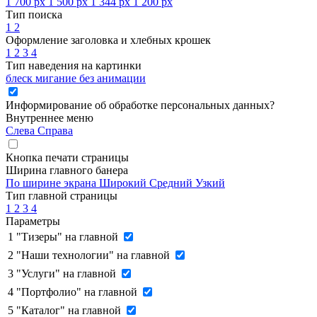
1 700 px
1 500 px
1 344 px
1 200 px
Тип поиска
1
2
Оформление заголовка и хлебных крошек
1
2
3
4
Тип наведения на картинки
блеск
мигание
без анимации
Информирование об обработке персональных данных
?
Внутреннее меню
Слева
Справа
Кнопка печати страницы
Ширина главного банера
По ширине экрана
Широкий
Средний
Узкий
Тип главной страницы
1
2
3
4
Параметры
1
"Тизеры" на главной
2
"Наши технологии" на главной
3
"Услуги" на главной
4
"Портфолио" на главной
5
"Каталог" на главной