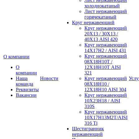
Лист нержавеющий
холоднокатаный
Лист нержавеющий
горячекатаный
Круг нержавеющий
Круг нержавеющий
20Х13 / 30Х13 /
40Х13 AISI 420
Круг нержавеющий
14Х17Н2 / AISI 431
Круг нержавеющий
О компании
08Х18Н10Т /
О
12Х18Н10Т AISI
компании
321
Наша
Новости
Круг нержавеющий
Услу
команда
08Х18Н10 /
Реквизиты
12Х18Н10 AISI 304
Вакансии
Круг нержавеющий
10Х23Н18 / AISI
310S
Круг нержавеющий
10Х17Н13М2Т/AISI
316 Тi
Шестигранник
нержавеющий