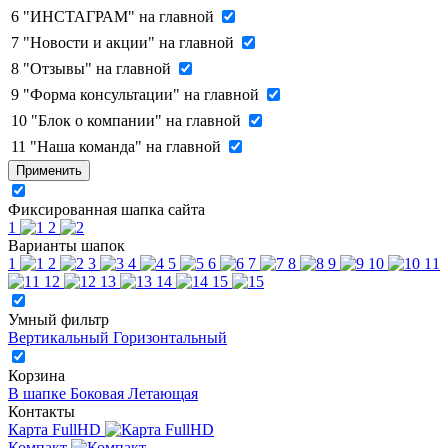
6
"ИНСТАГРАМ" на главной
7
"Новости и акции" на главной
8
"Отзывы" на главной
9
"Форма консультации" на главной
10
"Блок о компании" на главной
11
"Наша команда" на главной
Применить
Фиксированная шапка сайта
1
2
Варианты шапок
1
2
3
4
5
6
7
8
9
10
11
12
13
14
15
Умный фильтр
Вертикальный
Горизонтальный
Корзина
В шапке
Боковая
Летающая
Контакты
Карта FullHD
Компакт