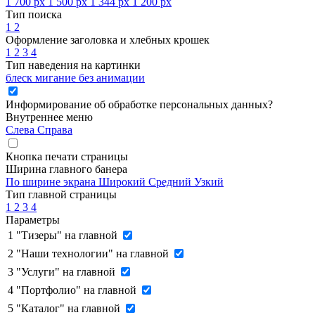
1 700 px
1 500 px
1 344 px
1 200 px
Тип поиска
1
2
Оформление заголовка и хлебных крошек
1
2
3
4
Тип наведения на картинки
блеск
мигание
без анимации
Информирование об обработке персональных данных
?
Внутреннее меню
Слева
Справа
Кнопка печати страницы
Ширина главного банера
По ширине экрана
Широкий
Средний
Узкий
Тип главной страницы
1
2
3
4
Параметры
1
"Тизеры" на главной
2
"Наши технологии" на главной
3
"Услуги" на главной
4
"Портфолио" на главной
5
"Каталог" на главной