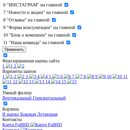
6
"ИНСТАГРАМ" на главной
7
"Новости и акции" на главной
8
"Отзывы" на главной
9
"Форма консультации" на главной
10
"Блок о компании" на главной
11
"Наша команда" на главной
Применить
Фиксированная шапка сайта
1
2
Варианты шапок
1
2
3
4
5
6
7
8
9
10
11
12
13
14
15
Умный фильтр
Вертикальный
Горизонтальный
Корзина
В шапке
Боковая
Летающая
Контакты
Карта FullHD
Компакт