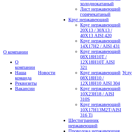
холоднокатаный
Лист нержавеющий
горячекатаный
Круг нержавеющий
Круг нержавеющий
20Х13 / 30Х13 /
40Х13 AISI 420
Круг нержавеющий
14Х17Н2 / AISI 431
Круг нержавеющий
О компании
08Х18Н10Т /
О
12Х18Н10Т AISI
компании
321
Наша
Новости
Круг нержавеющий
Услу
команда
08Х18Н10 /
Реквизиты
12Х18Н10 AISI 304
Вакансии
Круг нержавеющий
10Х23Н18 / AISI
310S
Круг нержавеющий
10Х17Н13М2Т/AISI
316 Тi
Шестигранник
нержавеющий
Проволока нержавеющая