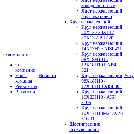
Лист нержавеющий
холоднокатаный
Лист нержавеющий
горячекатаный
Круг нержавеющий
Круг нержавеющий
20Х13 / 30Х13 /
40Х13 AISI 420
Круг нержавеющий
14Х17Н2 / AISI 431
Круг нержавеющий
О компании
08Х18Н10Т /
О
12Х18Н10Т AISI
компании
321
Наша
Новости
Круг нержавеющий
Услу
команда
08Х18Н10 /
Реквизиты
12Х18Н10 AISI 304
Вакансии
Круг нержавеющий
10Х23Н18 / AISI
310S
Круг нержавеющий
10Х17Н13М2Т/AISI
316 Тi
Шестигранник
нержавеющий