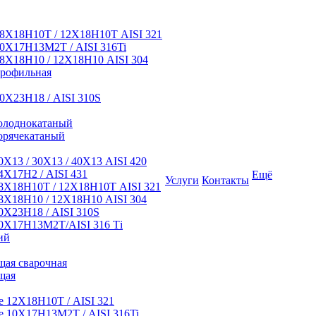
8Х18Н10Т / 12Х18Н10Т AISI 321
0Х17Н13М2Т / AISI 316Ti
8Х18Н10 / 12Х18Н10 AISI 304
профильная
0Х23Н18 / AISI 310S
олоднокатаный
орячекатаный
Х13 / 30Х13 / 40Х13 AISI 420
Х17Н2 / AISI 431
Ещё
Услуги
Контакты
8Х18Н10Т / 12Х18Н10Т AISI 321
Х18Н10 / 12Х18Н10 AISI 304
Х23Н18 / AISI 310S
0Х17Н13М2Т/AISI 316 Тi
ий
ая сварочная
щая
 12Х18Н10Т / AISI 321
 10Х17Н13М2Т / AISI 316Ti