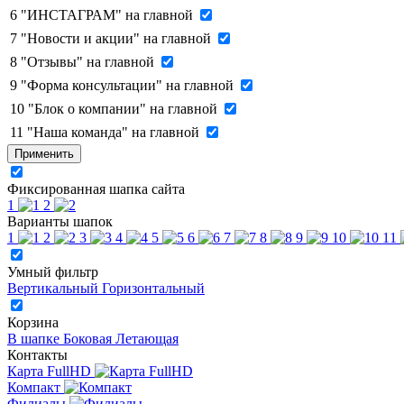
6
"ИНСТАГРАМ" на главной
7
"Новости и акции" на главной
8
"Отзывы" на главной
9
"Форма консультации" на главной
10
"Блок о компании" на главной
11
"Наша команда" на главной
Применить
Фиксированная шапка сайта
1
2
Варианты шапок
1
2
3
4
5
6
7
8
9
10
11
Умный фильтр
Вертикальный
Горизонтальный
Корзина
В шапке
Боковая
Летающая
Контакты
Карта FullHD
Компакт
Филиалы